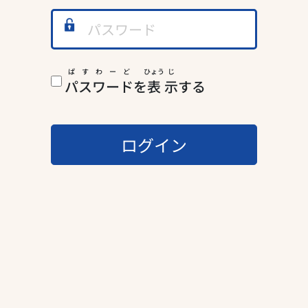
ぱ
す
わ
ー
ど
ひょう
じ
パ
ス
ワ
ー
ド
を
表
示
する
ログイン